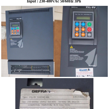
Input : 230-480VAc 50/60Hz 3Ph