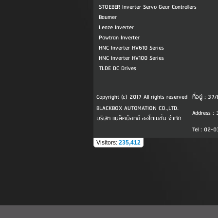
STOEBER Inverter Servo Gear Controllers
Baumer
Lenze Inverter
Powtran Inverter
HNC Inverter HV610 Series
HNC Inverter HV100 Series
TLDE DC Drives
Copyright (c) 2017 All rights reserved
ที่อยู่ : 
BLACKBOX AUTOMATION CO.,LTD.
Address : 
บริษัท แบล็คบ็อกซ์ ออโตเมชั่น จำกัด
Tel : 02-
Visitors:
235,412