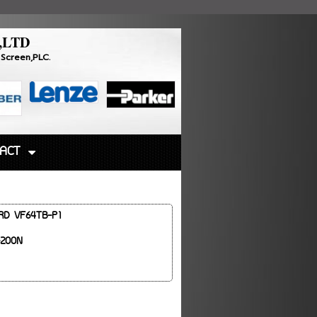
,LTD
Touch Screen,PLC.
ACT
RD VF64TB-P1
-200N