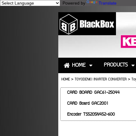
Powered by
Translate
PRODUCTS
HOME
HOME
>
TOYODENKI INVRTER CONVERTER
>
To
CARD BOARD GAC61-25044
CARD Board GAC2001
Encoder TS5205N452-600