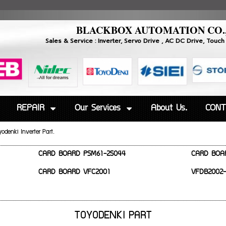
BLACKBOX AUTOMATION CO.
Sales & Service : Inverter, Servo Drive , AC DC Drive, 
REPAIR
Our Services
About Us.
CONT
yodenki Inverter Part.
CARD BOARD PSM61-25044
CARD BOA
CARD BOARD VFC2001
VFDB2002
TOYODENKI PART