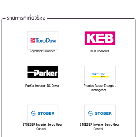
รายการที่เกี่ยวข้อง
ToyoDenki Inverter
KEB Thailand
ParKer Inverter DC Driver
Precilec Radio-Energie :
Techogener...
STOEBER Inverter Servo Gear
STOEBER Inverter Servo Gear
Control...
Control...