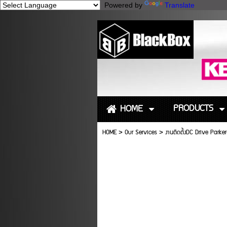
Powered by
Translate
PRODUCTS
HOME
HOME
>
Our Services
>
งานติดตั้งDC Drive Park