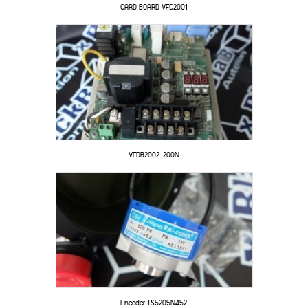
CARD BOARD VFC2001
VFDB2002-200N
Encoder TS5205N452