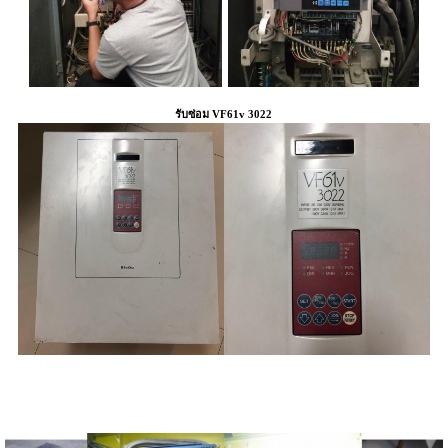
รับซ่อม VF61v 3022