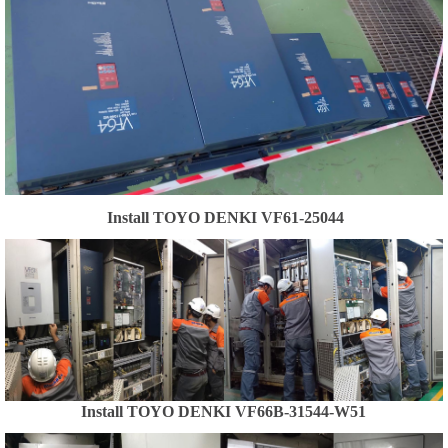
Install TOYO DENKI VF61-25044
Install TOYO DENKI VF66B-31544-W51