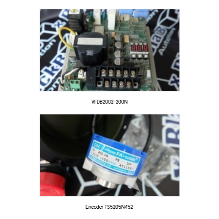
VFDB2002-200N
Encoder TS5205N452