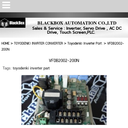
Powered by
Translate
BLACKBOX AUTOMATION CO.,LTD
Sales & Service : Inverter, Servo Drive , AC DC
Drive, Touch Screen,PLC.
HOME
>
TOYODENKI INVRTER CONVERTER
>
Toyodenki Inverter Part.
>
VFDB2002-
200N
VFDB2002-200N
Tags:
toyodenki inverter part