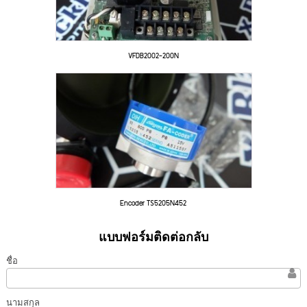
VFDB2002-200N
Encoder TS5205N452
แบบฟอร์มติดต่อกลับ
ชื่อ
นามสกุล